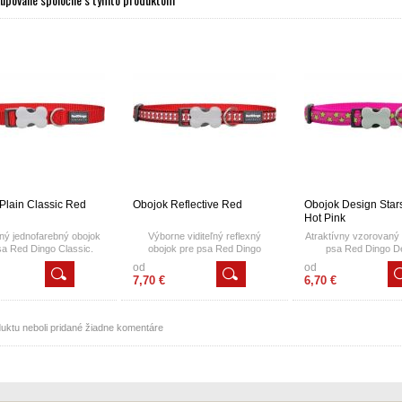
krúžkom je ľahko nastaviteľná
na rôzne použitie.
Plain Classic Red
Obojok Reflective Red
Obojok Design Star
Hot Pink
ný jednofarebný obojok
Výborne viditeľný reflexný
Atraktívny vzorovaný 
sa Red Dingo Classic.
obojok pre psa Red Dingo
psa Red Dingo D
Reflective.
od
od
7,70 €
6,70 €
uktu neboli pridané žiadne komentáre