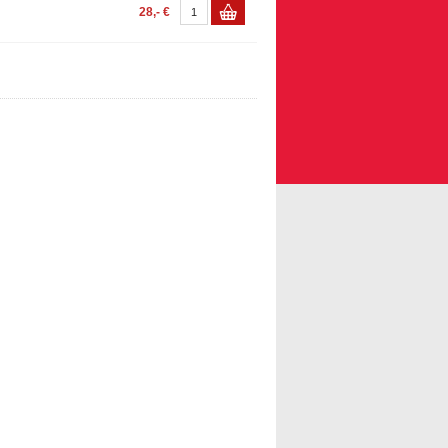
28,- €