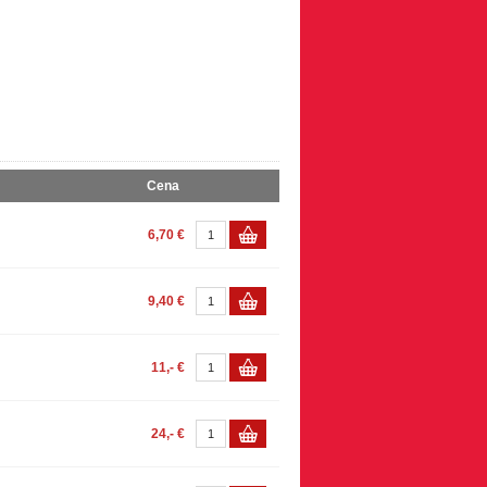
Cena
6,70 €
9,40 €
11,- €
24,- €