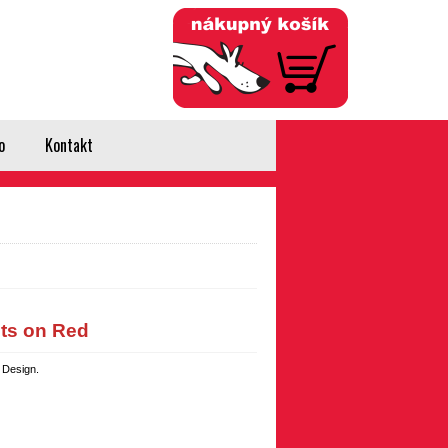
Prihlásenie
Registrácia
0
položiek
(0,00 €)
o
Kontakt
ts on Red
 Design.