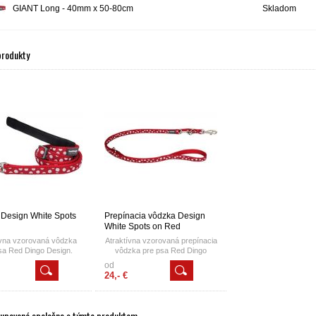
GIANT Long - 40mm x 50-80cm
Skladom
produkty
Design White Spots
Prepínacia vôdzka Design
White Spots on Red
ívna vzorovaná vôdzka
Atraktívna vzorovaná prepínacia
sa Red Dingo Design.
vôdzka pre psa Red Dingo
 má komfortnú mäkkú
Design. Prepínacia vôdzka má
od
 a nastaviteľnú dĺžku.
dĺžku 2,0 m a je ukončená
24,- €
masívnymi karabinami s
jedinečným dizajnom na oboch
koncoch. Vďaka trom pevným
zváraným nerezovým D-
kupované spoločne s týmto produktom