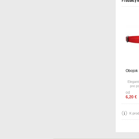
Obojok 
Elegant
pre p
od
6,20 €
K prod