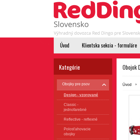
Úvod
Klientska sekcia - formuláre
Kategórie
Obojok 
Obojky pre psov
Úvod
Design - vzorované
Classic -
jednofarebné
Reflective - reflexné
Polosťahovacie
obojky