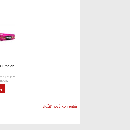
s Lime on
obojok pre
esign.
vložiť nový komentár