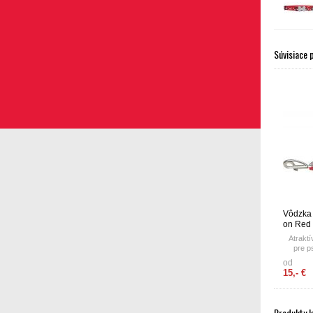
Súvisiace 
Vôdzka 
on Red
Atrakt
pre p
Vôdzka
od
rúčku
15,- €
Produkty 