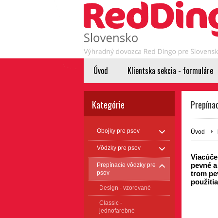
Úvod
Klientska sekcia - formuláre
Kategórie
Prepínac
Obojky pre psov
Úvod
Vôdzky pre psov
Viacúče
pevné a
Prepínacie vôdzky pre
psov
trom pe
použitia
Design - vzorované
Classic -
jednofarebné