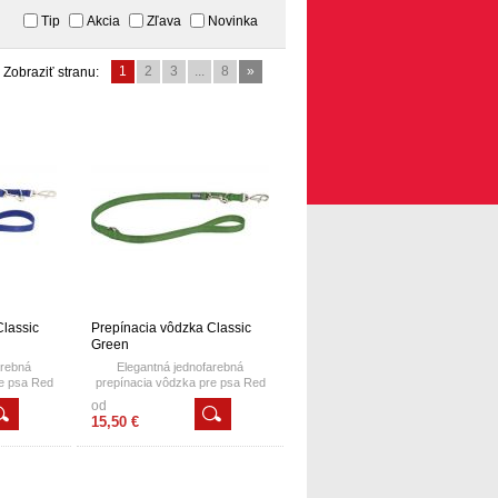
Tip
Akcia
Zľava
Novinka
1
2
3
...
8
»
Zobraziť stranu:
Classic
Prepínacia vôdzka Classic
Green
arebná
Elegantná jednofarebná
re psa Red
prepínacia vôdzka pre psa Red
pínacia
Dingo Classic. Prepínacia
od
0 m a je
vôdzka má dĺžku 2,0 m a je
15,50 €
karabinami
ukončená masívnymi karabinami
m na oboch
s jedinečným dizajnom na oboch
m pevným
koncoch. Vďaka trom pevným
vým D-
zváraným nerezovým D-
taviteľná
krúžkom je ľahko nastaviteľná