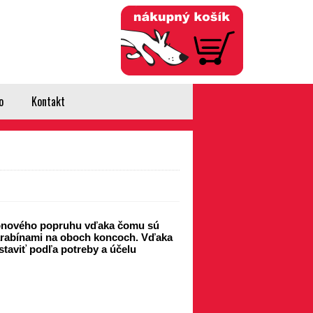
Prihlásenie
Registrácia
0
položiek
(0,00 €)
o
Kontakt
ylonového popruhu vďaka čomu sú
karabínami na oboch koncoch. Vďaka
aviť podľa potreby a účelu