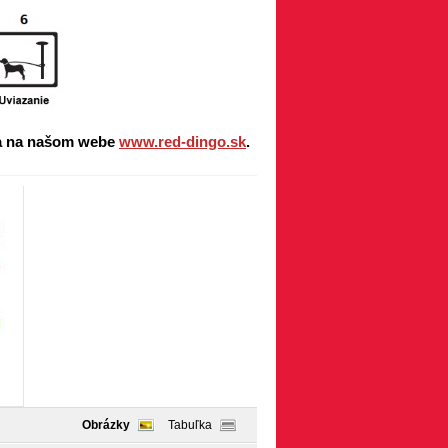
o a na našom webe
www.red-dingo.sk
.
Obrázky
Tabuľka