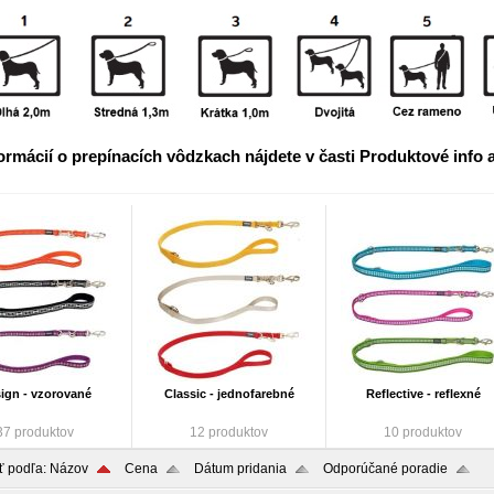
formácií o prepínacích vôdzkach nájdete v časti Produktové inf
ign - vzorované
Classic - jednofarebné
Reflective - reflexné
37 produktov
12 produktov
10 produktov
ť podľa:
Názov
Cena
Dátum pridania
Odporúčané poradie