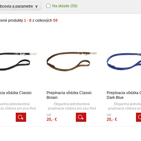
∨
Na sklade
(59)
bcovia a parametre
zené produkty
1 - 8
z celkových
59
cia vôdzka Classic
Prepínacia vôdzka Classic
Prepínacia vôdzka 
Brown
Dark Blue
gantná jednofarebná
Elegantná jednofarebná
Elegantná jednof
cia vôdzka pre psa Red
prepínacia vôdzka pre psa Red
prepínacia vôdzka p
 Classic. Prepínacia
Dingo Classic. Prepínacia
Dingo Classic. Pre
od
od
a má dĺžku 2,0 m a je
vôdzka má dĺžku 2,0 m a je
vôdzka má dĺžku 2,
20,- €
20,- €
á masívnymi karabinami
ukončená masívnymi karabinami
ukončená masívnymi 
ečným dizajnom na oboch
s jedinečným dizajnom na oboch
s jedinečným dizajno
h. Vďaka trom pevným
koncoch. Vďaka trom pevným
koncoch. Vďaka tro
aným nerezovým D-
zváraným nerezovým D-
zváraným nerezo
 je ľahko nastaviteľná
krúžkom je ľahko nastaviteľná
krúžkom je ľahko nas