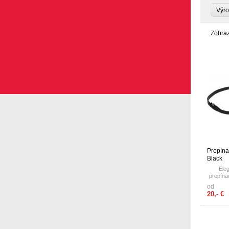
Výro
Zobra
Prepína
Black
Ele
prepína
Dingo
od
vôdzk
20,- €
ukončen
s jedin
koncoc
zvár
krúžkom